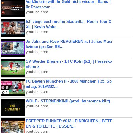
Verkäuferin will ihr Geld nicht wieder | Bares f
ür Rares vom...
youtube.com
Ich zeige euch meine Stadtvilla | Room Tour X
XL | Kevin Wolte...
youtube.com
Ju Julia und Rezo REAGIEREN auf Julias Musi
kvideo (großen RE...
youtube.com
SV Werder Bremen - 1.FC Köln (6:1) | Presseko
nferenz
youtube.com
FC Bayern München II - 1860 München | 35. Sp
ieltag, 2019/202...
youtube.com
WOLF - STERNENKIND (prod. by terence.killt)
youtube.com
PREPPER BUNKER #012 | EINRICHTEN | BETT
EN & TOILETTE | ESSEN...
youtube.com