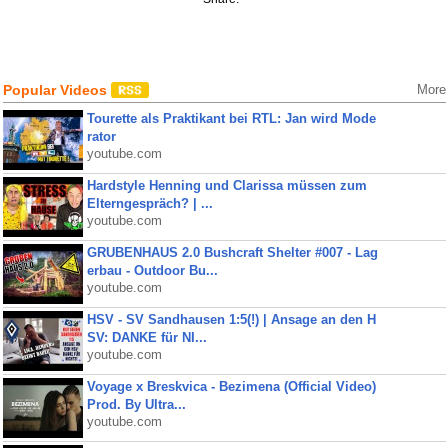
Popular Videos
More
Tourette als Praktikant bei RTL: Jan wird Mode
rator
youtube.com
Hardstyle Henning und Clarissa müssen zum
Elterngespräch? | ...
youtube.com
GRUBENHAUS 2.0 Bushcraft Shelter #007 - Lag
erbau - Outdoor Bu...
youtube.com
HSV - SV Sandhausen 1:5(!) | Ansage an den H
SV: DANKE für NI...
youtube.com
Voyage x Breskvica - Bezimena (Official Video)
Prod. By Ultra...
youtube.com