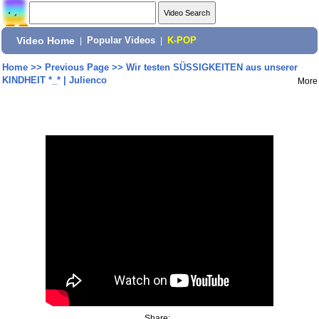
Video Home
|
Popular Videos
|
K-POP
Home
>>
Previous Page
>>
Wir testen SÜSSIGKEITEN aus unserer
KINDHEIT *_* | Julienco
More
Share: