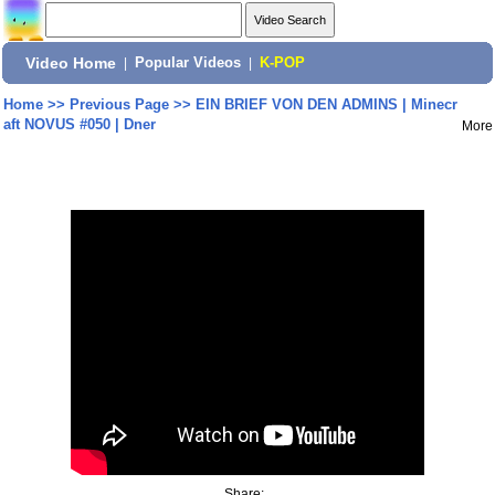
Video Home
|
Popular Videos
|
K-POP
Home
>>
Previous Page
>>
EIN BRIEF VON DEN ADMINS | Minecr
aft NOVUS #050 | Dner
More
Share: