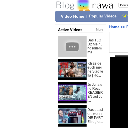
Video Home
|
Popular Videos
|
K-
Home
>>
Active Videos
More
Das TLO
U2 Meinu
ngsdilem
ma
Ich zeige
euch mei
ne Stadtvi
lla | Ro...
Ju Julia u
nd Rezo
REAGIER
EN auf Ju
l...
Das passi
ert, wenn
DIE PART
EI regier...