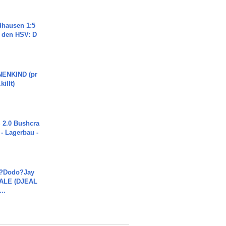
dhausen 1:5
n den HSV: D
ENKIND (pr
killt)
2.0 Bushcra
 - Lagerbau -
a?Dodo?Jay
JALE (DJEAL
..