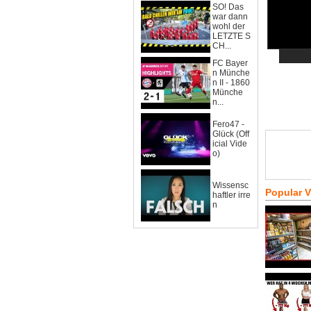
SO! Das
war dann
wohl der
LETZTE S
CH...
FC Bayer
n Münche
n II - 1860
Münche
n...
Fero47 -
Glück (Off
icial Vide
o)
Wissensc
Popular 
haftler irre
n