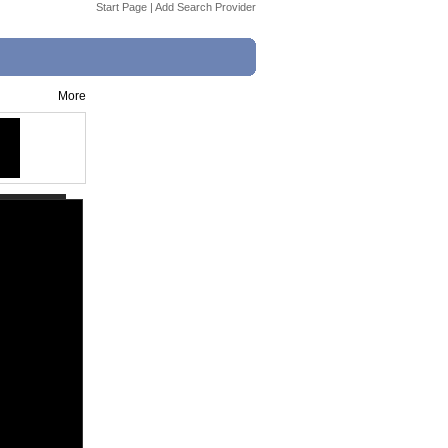
Start Page
|
Add Search Provider
More