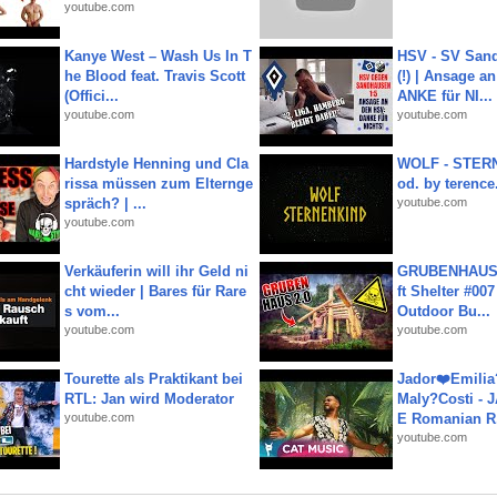
youtube.com
Kanye West – Wash Us In T
HSV - SV San
he Blood feat. Travis Scott
(!) | Ansage a
(Offici...
ANKE für NI...
youtube.com
youtube.com
Hardstyle Henning und Cla
WOLF - STERN
rissa müssen zum Elternge
od. by terence.
spräch? | ...
youtube.com
youtube.com
Verkäuferin will ihr Geld ni
GRUBENHAUS 
cht wieder | Bares für Rare
ft Shelter #007
s vom...
Outdoor Bu...
youtube.com
youtube.com
Tourette als Praktikant bei
Jador❤️Emili
RTL: Jan wird Moderator
Maly?Costi - 
youtube.com
E Romanian R.
youtube.com