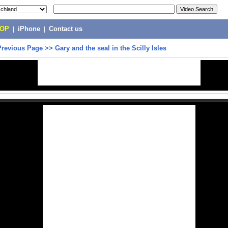
POP
|
iPhone
|
Contact us
Previous Page
>>
Gary and the seal in the Scilly Isles