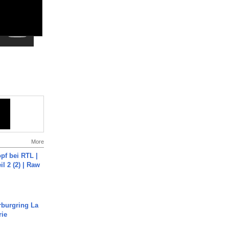
More
pf bei RTL |
il 2 (2) | Raw
rburgring La
rie