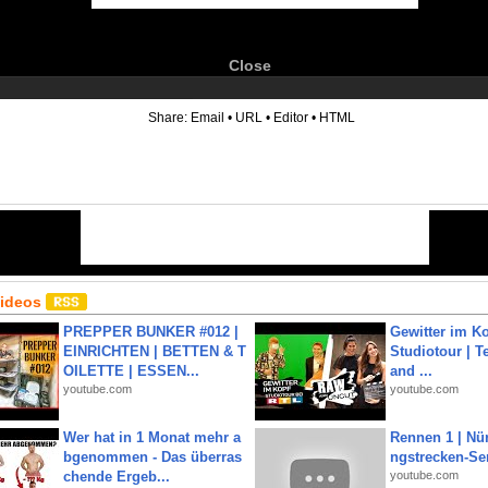
Close
6
Share:
Email
•
URL
•
Editor
•
HTML
Videos
PREPPER BUNKER #012 |
Gewitter im Ko
EINRICHTEN | BETTEN & T
Studiotour | Te
OILETTE | ESSEN...
and ...
youtube.com
youtube.com
Wer hat in 1 Monat mehr a
Rennen 1 | Nü
bgenommen - Das überras
ngstrecken-Se
chende Ergeb...
youtube.com