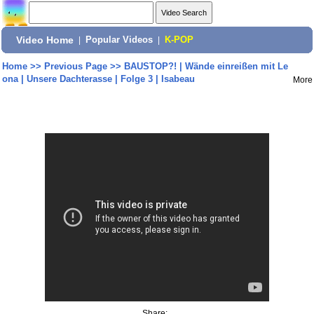
Video Home
|
Popular Videos
|
K-POP
Home
>>
Previous Page
>>
BAUSTOP?! | Wände einreißen mit Le
ona | Unsere Dachterasse | Folge 3 | Isabeau
More
Share: