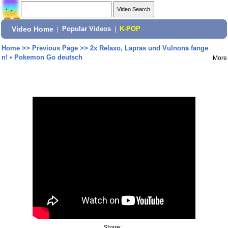
Video Home
|
Popular Videos
|
K-POP
Home
>>
Previous Page
>>
2x Relaxo, Lapras und Vulnona fange
n! • Pokemon Go deutsch
More
Share: