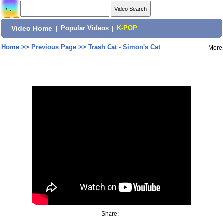
Video Home
|
Popular Videos
|
K-POP
Home
>>
Previous Page
>>
Trash Cat - Simon's Cat
More
Share: