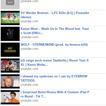
youtube.com
SV Werder Bremen - 1.FC Köln (6:1) | Presseko
nferenz
youtube.com
Kanye West – Wash Us In The Blood feat. Travi
s Scott (Offici...
youtube.com
WOLF - STERNENKIND (prod. by terence.killt)
youtube.com
Ich zeige euch meine Stadtvilla | Room Tour X
XL | Kevin Wolte...
youtube.com
I shaved my eyebrows so I can try EYEBROW
TATTOOS
youtube.com
I Surprised Brent Rivera With A Custom iPad P
ro Mural - Tik T...
youtube.com