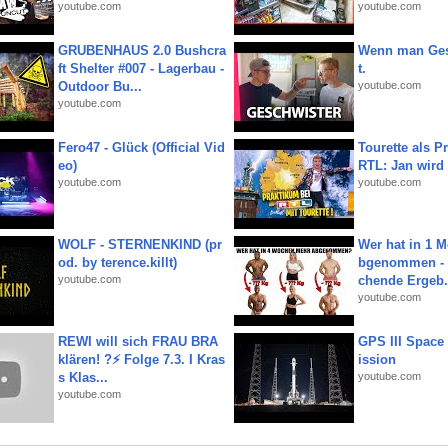
youtube.com
youtube.com
GRUBENHAUS 2.0 Bushcra
Wenn man Ges
ft Shelter #007 - Lagerbau -
t.
Outdoor Bu...
youtube.com
youtube.com
Fero47 - Glück (Official Vid
Tourette als Pr
eo)
RTL: Jan wird
youtube.com
youtube.com
WOLF - STERNENKIND (pr
Wer hat in 1 
od. by terence.killt)
bgenommen - 
youtube.com
chende Ergeb.
youtube.com
REWI will sich FRAU BRA
GPS III Space
klären! ?⚡️ Folge 7.3. I Kras
ission
s Klas...
youtube.com
youtube.com