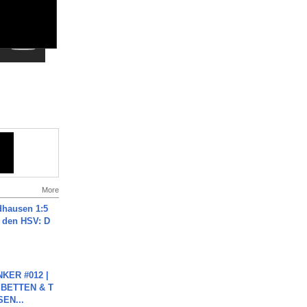
More
dhausen 1:5
n den HSV: D
KER #012 |
 BETTEN & T
SEN...