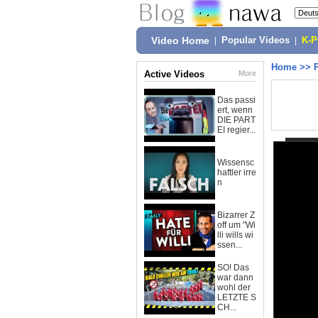
Video Home
|
Popular Videos
|
K-
Home
>>
Active Videos
More
Das passi
ert, wenn
DIE PART
EI regier...
Wissensc
haftler irre
n
Bizarrer Z
off um "Wi
lli wills wi
ssen...
SO! Das
war dann
wohl der
LETZTE S
CH...