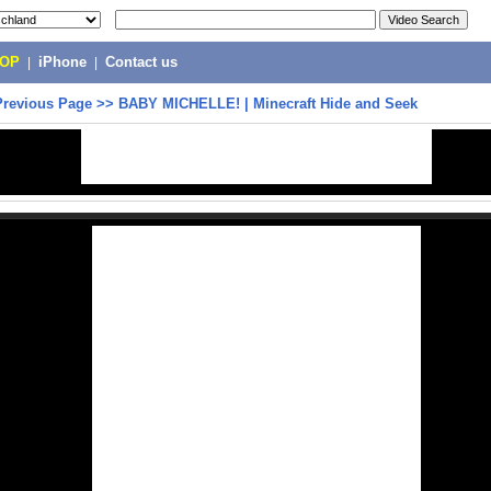
POP
|
iPhone
|
Contact us
Previous Page
>>
BABY MICHELLE! | Minecraft Hide and Seek