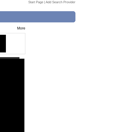
Start Page
|
Add Search Provider
More