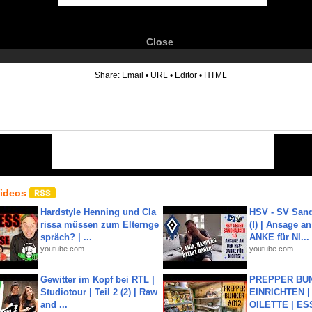
Close
6
Share:
Email
•
URL
•
Editor
•
HTML
Videos
Hardstyle Henning und Cla
HSV - SV San
rissa müssen zum Elternge
(!) | Ansage a
spräch? | ...
ANKE für NI...
youtube.com
youtube.com
Gewitter im Kopf bei RTL |
PREPPER BUN
Studiotour | Teil 2 (2) | Raw
EINRICHTEN |
and ...
OILETTE | ES