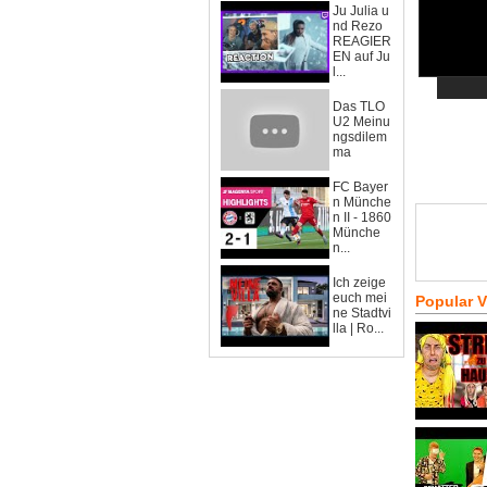
Ju Julia u
nd Rezo
REAGIER
EN auf Ju
l...
Das TLO
U2 Meinu
ngsdilem
ma
FC Bayer
n Münche
n II - 1860
Münche
n...
Ich zeige
euch mei
Popular 
ne Stadtvi
lla | Ro...