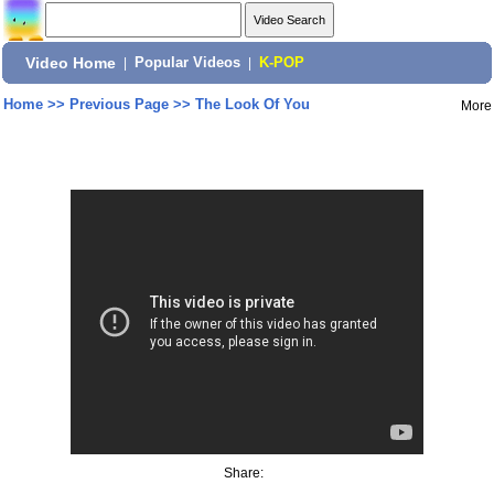
Video Home
|
Popular Videos
|
K-POP
Home
>>
Previous Page
>>
The Look Of You
More
Share: