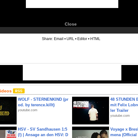
Close
6
Share:
Email
•
URL
•
Editor
•
HTML
Videos
WOLF - STERNENKIND (pr
48 STUNDEN
od. by terence.killt)
mit Felix Lobre
youtube.com
ler Trailer
youtube.com
HSV - SV Sandhausen 1:5
Voyage x Bresk
(!) | Ansage an den HSV: D
mena (Official