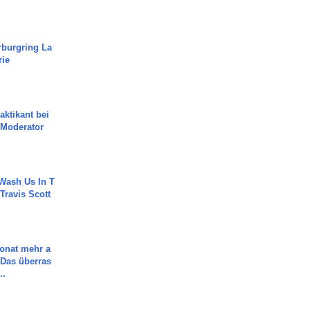
rburgring La
rie
aktikant bei
 Moderator
Wash Us In T
 Travis Scott
Monat mehr a
Das überras
..