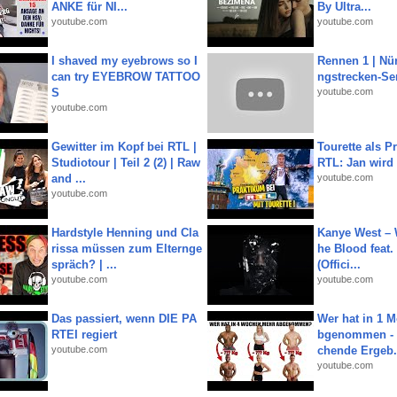
ANKE für NI...
By Ultra...
youtube.com
youtube.com
I shaved my eyebrows so I
Rennen 1 | Nü
can try EYEBROW TATTOO
ngstrecken-Se
S
youtube.com
youtube.com
Gewitter im Kopf bei RTL |
Tourette als Pr
Studiotour | Teil 2 (2) | Raw
RTL: Jan wird
and ...
youtube.com
youtube.com
Hardstyle Henning und Cla
Kanye West – 
rissa müssen zum Elternge
he Blood feat.
spräch? | ...
(Offici...
youtube.com
youtube.com
Das passiert, wenn DIE PA
Wer hat in 1 
RTEI regiert
bgenommen - 
youtube.com
chende Ergeb.
youtube.com