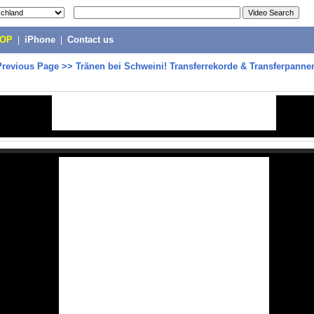
POP
|
iPhone
|
Contact us
Previous Page
>>
Tränen bei Schweini! Transferrekorde & Transferpannen