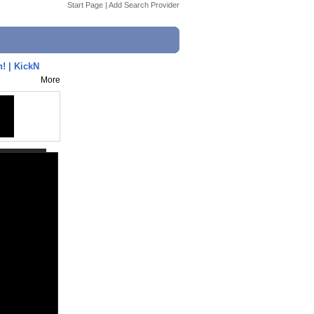
Start Page
|
Add Search Provider
! | KickN
More