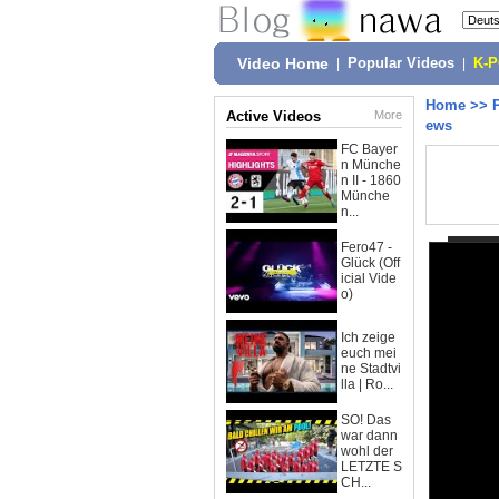
Video Home
|
Popular Videos
|
K-
Home
>>
Active Videos
More
ews
FC Bayer
n Münche
n II - 1860
Münche
n...
Fero47 -
Glück (Off
icial Vide
o)
Ich zeige
euch mei
ne Stadtvi
lla | Ro...
SO! Das
war dann
wohl der
LETZTE S
CH...