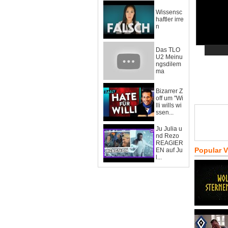
Wissensc
haftler irre
n
Das TLO
U2 Meinu
ngsdilem
ma
Bizarrer Z
off um "Wi
lli wills wi
ssen...
Ju Julia u
nd Rezo
REAGIER
Popular 
EN auf Ju
l...