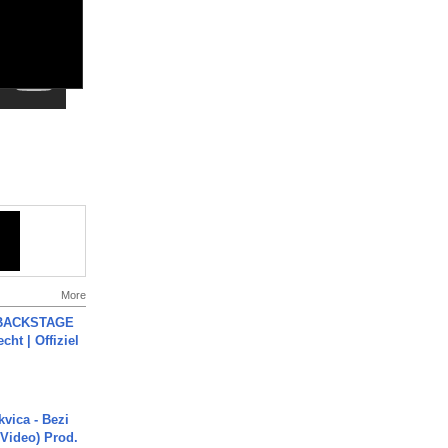
More
 BACKSTAGE
cht | Offiziel
vica - Bezi
 Video) Prod.