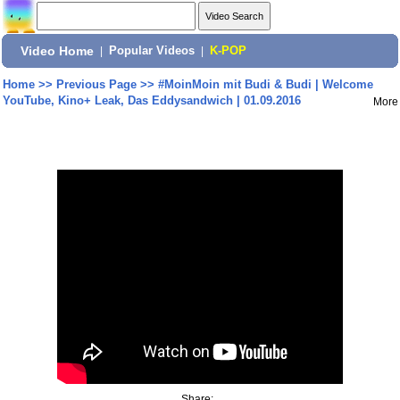
Video Home
|
Popular Videos
|
K-POP
Home
>>
Previous Page
>>
#MoinMoin mit Budi & Budi | Welcome
YouTube, Kino+ Leak, Das Eddysandwich | 01.09.2016
More
Share: