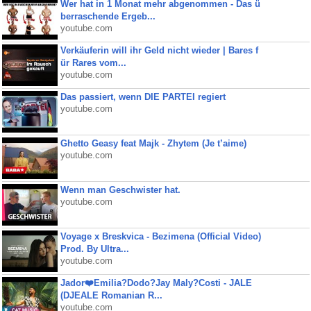
Wer hat in 1 Monat mehr abgenommen - Das ü
berraschende Ergeb...
youtube.com
Verkäuferin will ihr Geld nicht wieder | Bares f
ür Rares vom...
youtube.com
Das passiert, wenn DIE PARTEI regiert
youtube.com
Ghetto Geasy feat Majk - Zhytem (Je t’aime)
youtube.com
Wenn man Geschwister hat.
youtube.com
Voyage x Breskvica - Bezimena (Official Video)
Prod. By Ultra...
youtube.com
Jador❤️Emilia?Dodo?Jay Maly?Costi - JALE
(DJEALE Romanian R...
youtube.com