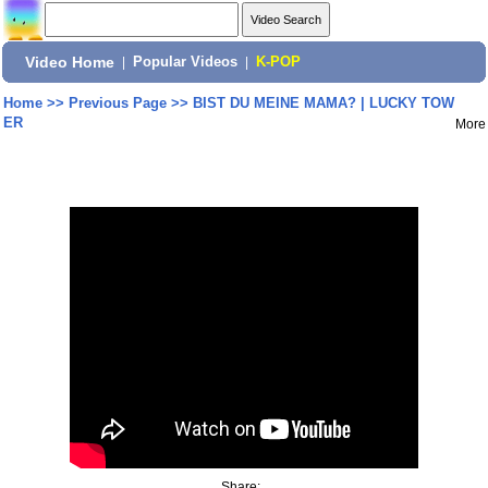
Video Home
|
Popular Videos
|
K-POP
Home
>>
Previous Page
>>
BIST DU MEINE MAMA? | LUCKY TOW
ER
More
Share: