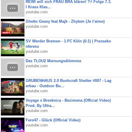
REWI will sich FRAU BRA klären! ?⚡️ Folge 7.3.
I Krass Klas...
youtube.com
Ghetto Geasy feat Majk - Zhytem (Je t’aime)
youtube.com
SV Werder Bremen - 1.FC Köln (6:1) | Presseko
nferenz
youtube.com
Das TLOU2 Meinungsdilemma
youtube.com
GRUBENHAUS 2.0 Bushcraft Shelter #007 - Lag
erbau - Outdoor Bu...
youtube.com
Voyage x Breskvica - Bezimena (Official Video)
Prod. By Ultra...
youtube.com
Fero47 - Glück (Official Video)
youtube.com