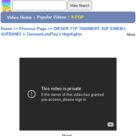
Video Home
|
Popular Videos
|
K-POP
Home
>>
Previous Page
>>
DIESER TYP TRAINIERT AUF EINEM L
AUFBAND! ☆ GermanLetsPlay's Highlights
More
Share: