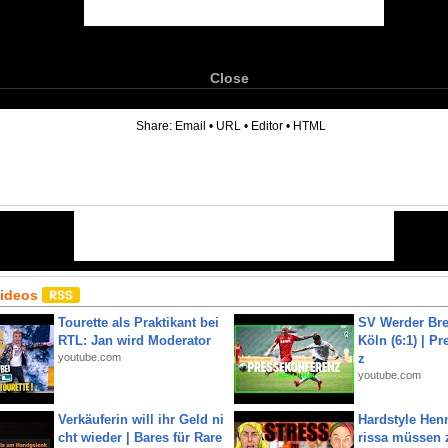
Close
6
Share:
Email
•
URL
•
Editor
•
HTML
Videos
Tourette als Praktikant bei
SV Werder Bre
RTL: Jan wird Moderator
Köln (6:1) | P
youtube.com
z
youtube.com
Verkäuferin will ihr Geld ni
Hardstyle Hen
cht wieder | Bares für Rare
rissa müssen 