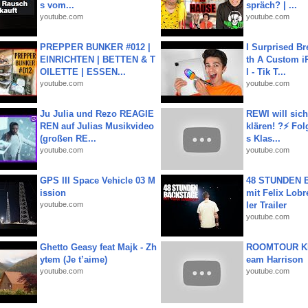
s vom...
spräch? | ...
youtube.com
youtube.com
PREPPER BUNKER #012 |
I Surprised Br
EINRICHTEN | BETTEN & T
th A Custom i
OILETTE | ESSEN...
l - Tik T...
youtube.com
youtube.com
Ju Julia und Rezo REAGIE
REWI will si
REN auf Julias Musikvideo
klären! ?⚡️ Fol
(großen RE...
s Klas...
youtube.com
youtube.com
GPS III Space Vehicle 03 M
48 STUNDEN
ission
mit Felix Lobre
youtube.com
ler Trailer
youtube.com
Ghetto Geasy feat Majk - Zh
ROOMTOUR KR
ytem (Je t’aime)
eam Harrison
youtube.com
youtube.com