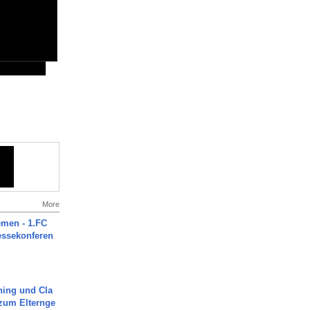
More
men - 1.FC
ressekonferen
ning und Cla
zum Elternge