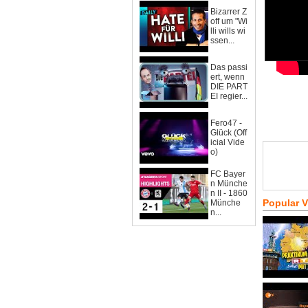
Bizarrer Z
off um "Wi
lli wills wi
ssen...
Das passi
ert, wenn
DIE PART
EI regier...
Fero47 -
Glück (Off
icial Vide
o)
FC Bayer
n Münche
n II - 1860
Popular 
Münche
n...