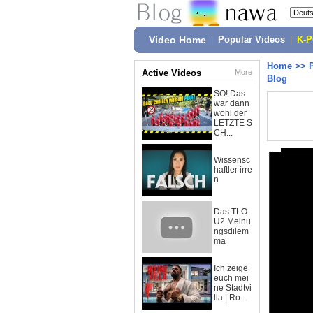
Video Home
|
Popular Videos
|
K-
Home
>>
Active Videos
More
Blog
SO! Das
war dann
wohl der
LETZTE S
CH...
Wissensc
haftler irre
n
Das TLO
U2 Meinu
ngsdilem
ma
Ich zeige
euch mei
ne Stadtvi
lla | Ro...