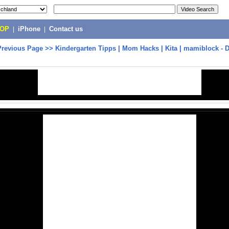
POP
|
iPhone
|
Contact us
Previous Page
>>
Kindergarten Tipps | Mom Hacks | Kita | mamiblock - 