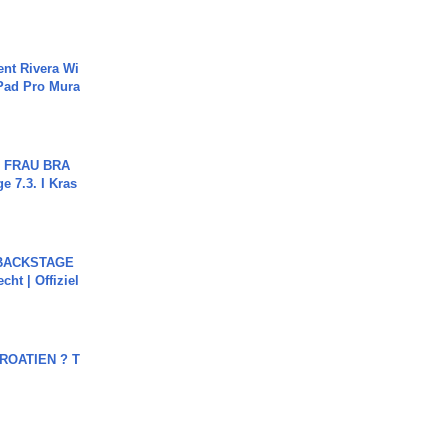
ent Rivera Wi
Pad Pro Mura
ch FRAU BRA
ge 7.3. I Kras
 BACKSTAGE
cht | Offiziel
OATIEN ? T