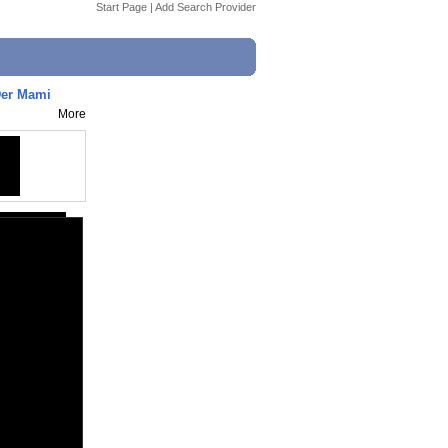
Start Page
|
Add Search Provider
Der Mami
More