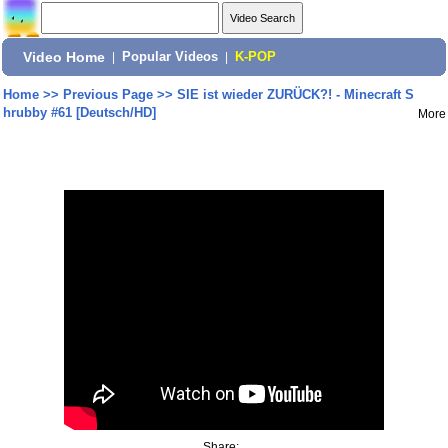
Video Home
|
Popular Videos
|
K-POP
Home
>>
Previous Page
>>
SIE ist wieder ZURÜCK?! - Minecraft S
hrubby #61 [Deutsch/HD]
More
Share: