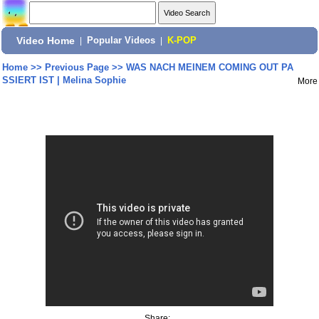
Video Home
|
Popular Videos
|
K-POP
Home
>>
Previous Page
>>
WAS NACH MEINEM COMING OUT PA
SSIERT IST | Melina Sophie
More
Share: