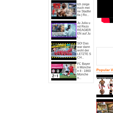
Ich zeige
euch mei
ne Stadtvi
lla | Ro...
Ju Julia u
nd Rezo
REAGIER
EN auf Ju
l...
SO! Das
war dann
wohl der
LETZTE S
CH...
FC Bayer
n Münche
Popular 
n II - 1860
Münche
n...