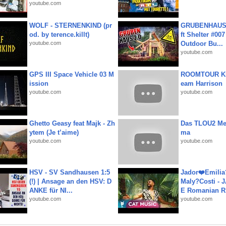
youtube.com
WOLF - STERNENKIND (pr
GRUBENHAUS 
od. by terence.killt)
ft Shelter #007
youtube.com
Outdoor Bu...
youtube.com
GPS III Space Vehicle 03 M
ROOMTOUR KR
ission
eam Harrison
youtube.com
youtube.com
Ghetto Geasy feat Majk - Zh
Das TLOU2 Me
ytem (Je t’aime)
ma
youtube.com
youtube.com
HSV - SV Sandhausen 1:5
Jador❤️Emili
(!) | Ansage an den HSV: D
Maly?Costi - 
ANKE für NI...
E Romanian R.
youtube.com
youtube.com