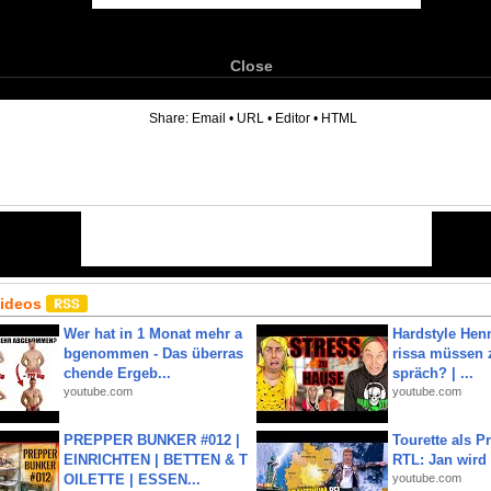
Close
6
Share:
Email
•
URL
•
Editor
•
HTML
Videos
Wer hat in 1 Monat mehr a
Hardstyle Hen
bgenommen - Das überras
rissa müssen 
chende Ergeb...
spräch? | ...
youtube.com
youtube.com
PREPPER BUNKER #012 |
Tourette als Pr
EINRICHTEN | BETTEN & T
RTL: Jan wird
OILETTE | ESSEN...
youtube.com