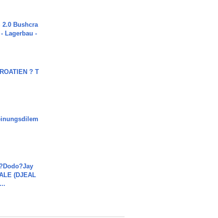
2.0 Bushcra
 - Lagerbau -
OATIEN ? T
inungsdilem
a?Dodo?Jay
JALE (DJEAL
..