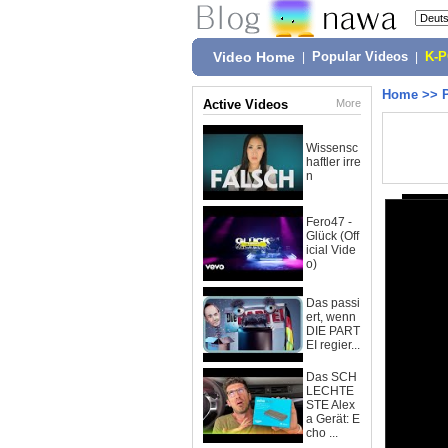
Video Home
|
Popular Videos
|
K-
Home
>>
Active Videos
More
Wissensc
haftler irre
n
Fero47 -
Glück (Off
icial Vide
o)
Das passi
ert, wenn
DIE PART
EI regier...
Das SCH
LECHTE
STE Alex
a Gerät: E
cho ...