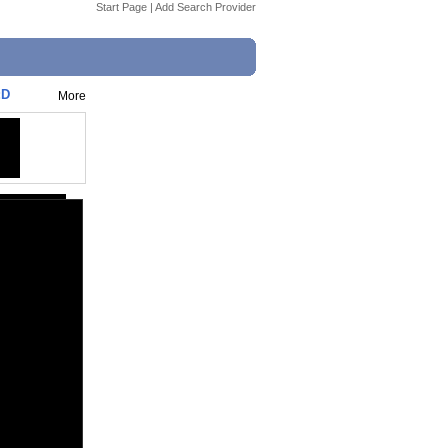
Start Page
|
Add Search Provider
:D
More