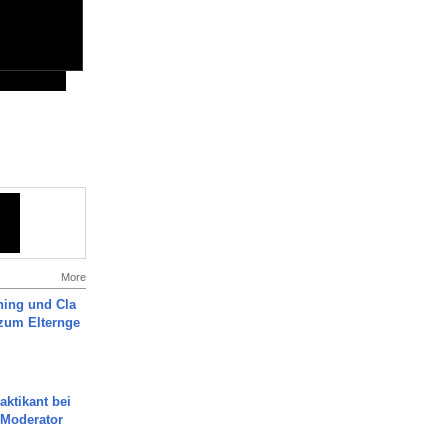
More
ning und Cla
zum Elternge
aktikant bei
 Moderator