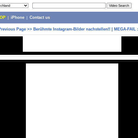
POP
|
iPhone
|
Contact us
Previous Page
>>
Berühmte Instagram-Bilder nachstellen!! | MEGA-FAIL 