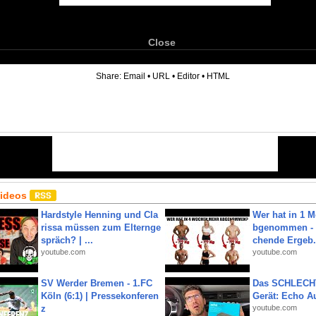
Close
6
Share:
Email
•
URL
•
Editor
•
HTML
Videos
Hardstyle Henning und Cla
Wer hat in 1 
rissa müssen zum Elternge
bgenommen - 
spräch? | ...
chende Ergeb.
youtube.com
youtube.com
SV Werder Bremen - 1.FC
Das SCHLECH
Köln (6:1) | Pressekonferen
Gerät: Echo A
z
youtube.com