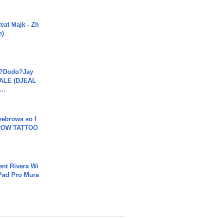
eat Majk - Zh
e)
a?Dodo?Jay
JALE (DJEAL
..
yebrows so I
BROW TATTOO
ent Rivera Wi
Pad Pro Mura