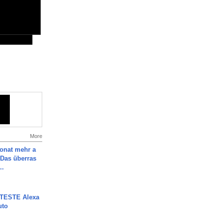
More
Monat mehr a
Das überras
..
TESTE Alexa
uto