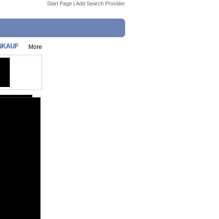
Start Page
|
Add Search Provider
ENKAUF
More