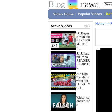
Video Home
|
Popular Videos
|
K-
Home
>>
Active Videos
More
FC Bayer
n Münche
n II - 1860
Münche
n...
Ju Julia u
nd Rezo
REAGIER
EN auf Ju
l...
SO! Das
war dann
wohl der
LETZTE S
CH...
Wissensc
haftler irre
n