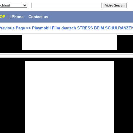
POP
|
iPhone
|
Contact us
Previous Page
>>
Playmobil Film deutsch STRESS BEIM SCHULRANZ