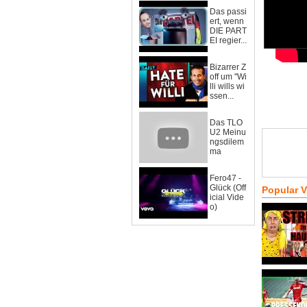
Das passi
ert, wenn
DIE PART
EI regier...
Bizarrer Z
off um "Wi
lli wills wi
ssen...
Das TLO
U2 Meinu
ngsdilem
ma
Fero47 -
Glück (Off
Popular 
icial Vide
o)