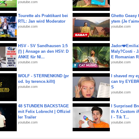
youtube.com
Tourette als Praktikant bei
Ghetto Geasy f
RTL: Jan wird Moderator
ytem (Je t’aim
youtube.com
youtube.com
HSV - SV Sandhausen 1:5
Jador❤️Emili
(!) | Ansage an den HSV: D
Maly?Costi - 
ANKE für NI...
E Romanian R.
youtube.com
youtube.com
WOLF - STERNENKIND (pr
I shaved my e
od. by terence.killt)
can try EYE
youtube.com
S
youtube.com
48 STUNDEN BACKSTAGE
I Surprised Br
mit Felix Lobrecht | Offiziel
th A Custom i
ler Trailer
l - Tik T...
youtube.com
youtube.com