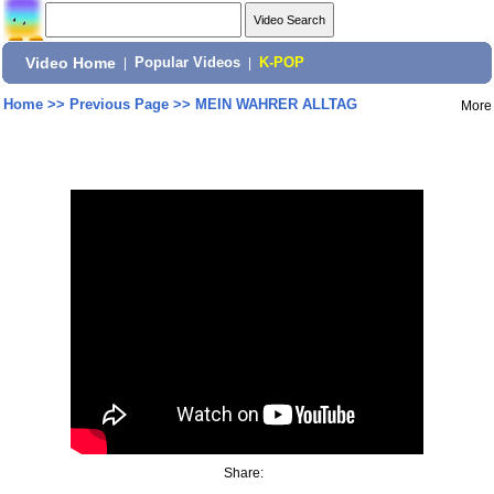
Video Home
|
Popular Videos
|
K-POP
Home
>>
Previous Page
>>
MEIN WAHRER ALLTAG
More
Share: