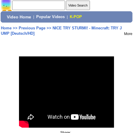
Video Home
|
Popular Videos
|
K-POP
Home
>>
Previous Page
>>
NICE TRY STURMI! - Minecraft: TRY J
UMP [Deutsch/HD]
More
Share: