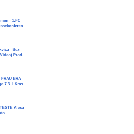
men - 1.FC
ressekonferen
vica - Bezi
 Video) Prod.
ch FRAU BRA
ge 7.3. I Kras
TESTE Alexa
uto