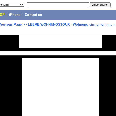
POP
|
iPhone
|
Contact us
Previous Page
>>
LEERE WOHNUNGSTOUR - Wohnung einrichten mit m