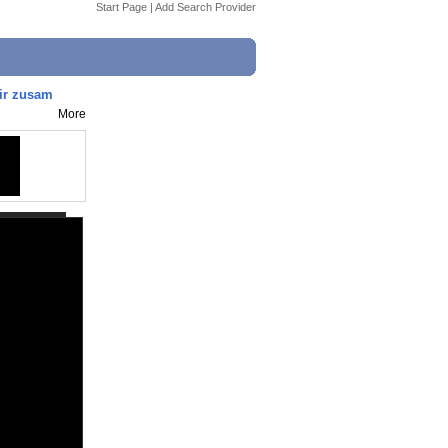
Start Page
|
Add Search Provider
ir zusam
More