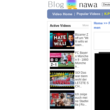
Video Home
|
Popular Videos
|
K-
Home
>>
Active Videos
More
men
Bizarrer Z
off um "Wi
lli wills wi
ssen...
FC Bayer
n Münche
n II - 1860
Münche
n...
SO! Das
war dann
wohl der
LETZTE S
CH...
Ich zeige
euch mei
ne Stadtvi
lla | Ro...