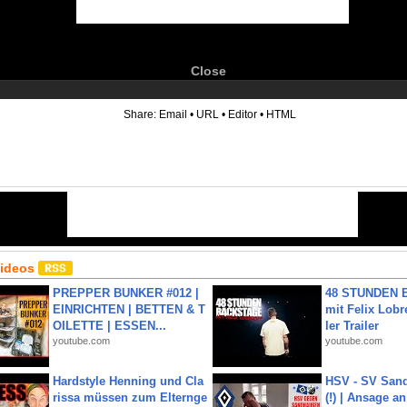
Close
6
Share:
Email
•
URL
•
Editor
•
HTML
Videos
PREPPER BUNKER #012 |
48 STUNDEN
EINRICHTEN | BETTEN & T
mit Felix Lobre
OILETTE | ESSEN...
ler Trailer
youtube.com
youtube.com
Hardstyle Henning und Cla
HSV - SV San
rissa müssen zum Elternge
(!) | Ansage a