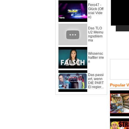
Fero47 -
Glück (Off
icial Vide
o)
Das TLO
U2 Meinu
ngsdilem
ma
Wissensc
haftler irre
n
Das passi
ert, wenn
DIE PART
Popular 
EI regier...