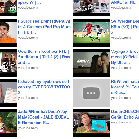
spräch? | ...
ANKE für NI...
youtube.com
youtube.com
I Surprised Brent Rivera Wi
SV Werder Bre
th A Custom iPad Pro Mura
Köln (6:1) | P
l - Tik T...
z
youtube.com
youtube.com
Gewitter im Kopf bei RTL |
Voyage x Bresk
Studiotour | Teil 2 (2) | Raw
mena (Official
and ...
By Ultra...
youtube.com
youtube.com
I shaved my eyebrows so I
REWI will si
can try EYEBROW TATTOO
klären! ?⚡️ Fol
S
s Klas...
youtube.com
youtube.com
Jador❤️Emilia?Dodo?Jay
Das SCHLECH
Maly?Costi - JALE (DJEAL
Gerät: Echo A
E Romanian R...
youtube.com
youtube.com