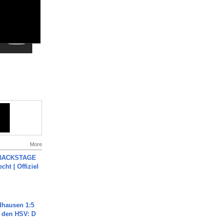
More
 BACKSTAGE
cht | Offiziel
dhausen 1:5
n den HSV: D