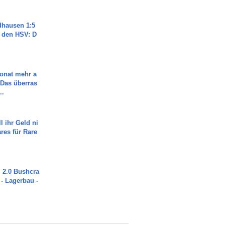
dhausen 1:5
n den HSV: D
Monat mehr a
Das überras
..
l ihr Geld ni
ares für Rare
2.0 Bushcra
 - Lagerbau -