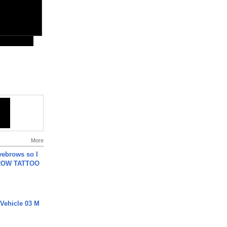
More
yebrows so I
BROW TATTOO
 Vehicle 03 M