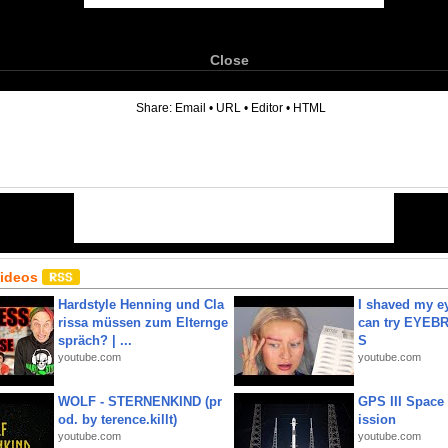
Close
6
Share:
Email
•
URL
•
Editor
•
HTML
Videos
Hardstyle Henning und Cla
I shaved my e
rissa müssen zum Elternge
can try EYE
spräch? | ...
S
youtube.com
youtube.com
WOLF - STERNENKIND (pr
GPS III Space
od. by terence.killt)
ission
youtube.com
youtube.com