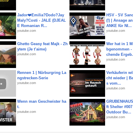
Jador❤️Emilia?Dodo?Jay
HSV - SV San
Maly?Costi - JALE (DJEAL
(!) | Ansage a
E Romanian R...
ANKE für NI...
youtube.com
youtube.com
Ghetto Geasy feat Majk - Zh
Wer hat in 1 
ytem (Je t’aime)
bgenommen - 
youtube.com
chende Ergeb.
youtube.com
Rennen 1 | Nürburgring La
Verkäuferin wil
ngstrecken-Serie
cht wieder | B
youtube.com
s vom...
youtube.com
Wenn man Geschwister ha
GRUBENHAUS 
t.
ft Shelter #007
youtube.com
Outdoor Bu...
youtube.com