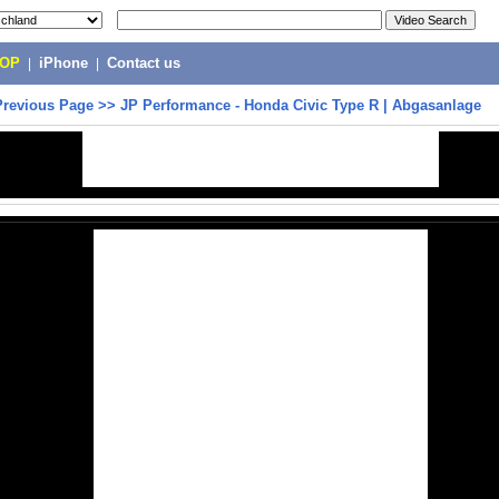
POP
|
iPhone
|
Contact us
Previous Page
>>
JP Performance - Honda Civic Type R | Abgasanlage