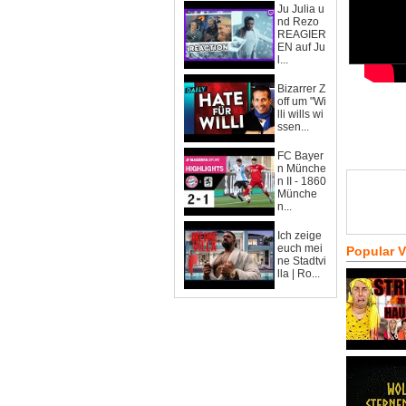
Ju Julia u
nd Rezo
REAGIER
EN auf Ju
l...
Bizarrer Z
off um "Wi
lli wills wi
ssen...
FC Bayer
n Münche
n II - 1860
Münche
n...
Ich zeige
euch mei
Popular 
ne Stadtvi
lla | Ro...