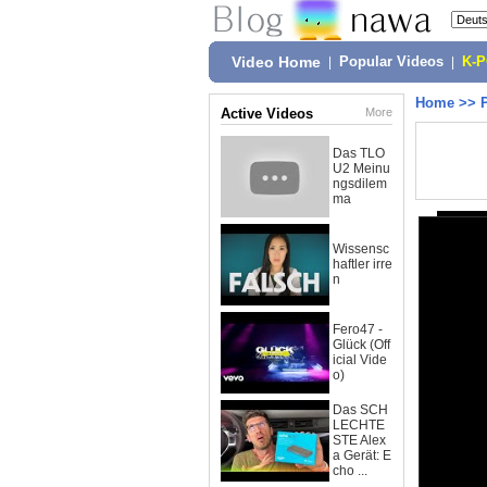
Video Home
|
Popular Videos
|
K-
Home
>>
Active Videos
More
Das TLO
U2 Meinu
ngsdilem
ma
Wissensc
haftler irre
n
Fero47 -
Glück (Off
icial Vide
o)
Das SCH
LECHTE
STE Alex
a Gerät: E
cho ...