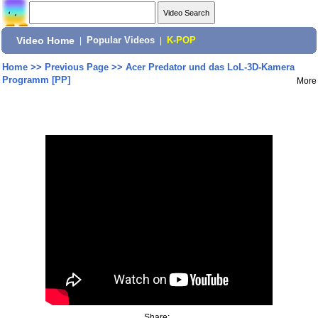
Video Home
|
Popular Videos
|
K-POP
Home
>>
Previous Page
>>
Acer Predator und das LoL-3D-Kamera
Programm [PP]
More
Share: