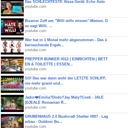
Das SCHLECHTESTE Alexa Gerät: Echo Auto
youtube.com
Bizarrer Zoff um "Willi wills wissen"-Memes. D
as sagt Willi. ...
youtube.com
Wer hat in 1 Monat mehr abgenommen - Das ü
berraschende Ergeb...
youtube.com
PREPPER BUNKER #012 | EINRICHTEN | BETT
EN & TOILETTE | ESSEN...
youtube.com
SO! Das war dann wohl der LETZTE SCHLIFF,
nie mehr granit und...
youtube.com
Jador❤️Emilia?Dodo?Jay Maly?Costi - JALE
(DJEALE Romanian R...
youtube.com
GRUBENHAUS 2.0 Bushcraft Shelter #007 - Lag
erbau - Outdoor Bu...
youtube.com