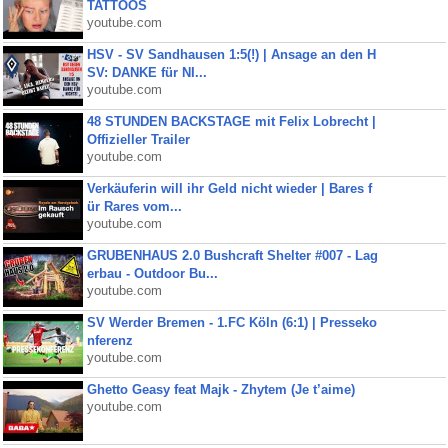
TATTOOS
youtube.com
HSV - SV Sandhausen 1:5(!) | Ansage an den H
SV: DANKE für NI...
youtube.com
48 STUNDEN BACKSTAGE mit Felix Lobrecht |
Offizieller Trailer
youtube.com
Verkäuferin will ihr Geld nicht wieder | Bares f
ür Rares vom...
youtube.com
GRUBENHAUS 2.0 Bushcraft Shelter #007 - Lag
erbau - Outdoor Bu...
youtube.com
SV Werder Bremen - 1.FC Köln (6:1) | Presseko
nferenz
youtube.com
Ghetto Geasy feat Majk - Zhytem (Je t’aime)
youtube.com