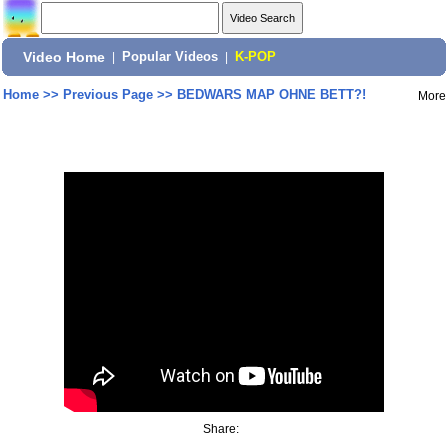
Video Home
|
Popular Videos
|
K-POP
Home
>>
Previous Page
>>
BEDWARS MAP OHNE BETT?!
More
Share: