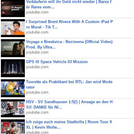
Verkäuferin will ihr Geld nicht wieder | Bares f
ür Rares vom...
youtube.com
I Surprised Brent Rivera With A Custom iPad P
ro Mural - Tik T...
youtube.com
Voyage x Breskvica - Bezimena (Official Video)
Prod. By Ultra...
youtube.com
GPS III Space Vehicle 03 Mission
youtube.com
Tourette als Praktikant bei RTL: Jan wird Mode
rator
youtube.com
HSV - SV Sandhausen 1:5(!) | Ansage an den H
SV: DANKE für NI...
youtube.com
Ich zeige euch meine Stadtvilla | Room Tour X
XL | Kevin Wolte...
youtube.com