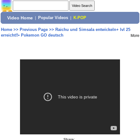
Video Home
|
Popular Videos
|
K-POP
Home
>>
Previous Page
>>
Raichu und Simsala entwickeln+ lvl 25
erreicht!!• Pokemon GO deutsch
More
Share: