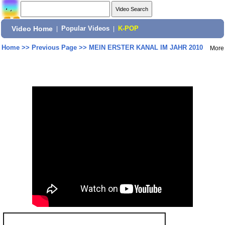
Video Home
|
Popular Videos
|
K-POP
Home
>>
Previous Page
>>
MEIN ERSTER KANAL IM JAHR 2010
More
Share: