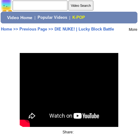
Video Home
|
Popular Videos
|
K-POP
Home
>>
Previous Page
>>
DIE NUKE! | Lucky Block Battle
More
Share: