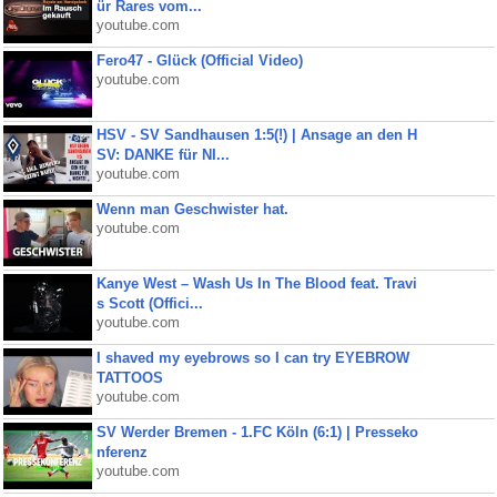
ür Rares vom...
youtube.com
Fero47 - Glück (Official Video)
youtube.com
HSV - SV Sandhausen 1:5(!) | Ansage an den H
SV: DANKE für NI...
youtube.com
Wenn man Geschwister hat.
youtube.com
Kanye West – Wash Us In The Blood feat. Travi
s Scott (Offici...
youtube.com
I shaved my eyebrows so I can try EYEBROW
TATTOOS
youtube.com
SV Werder Bremen - 1.FC Köln (6:1) | Presseko
nferenz
youtube.com