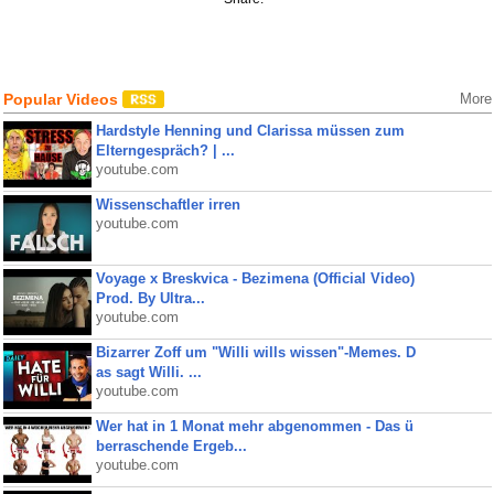
Popular Videos
More
Hardstyle Henning und Clarissa müssen zum
Elterngespräch? | ...
youtube.com
Wissenschaftler irren
youtube.com
Voyage x Breskvica - Bezimena (Official Video)
Prod. By Ultra...
youtube.com
Bizarrer Zoff um "Willi wills wissen"-Memes. D
as sagt Willi. ...
youtube.com
Wer hat in 1 Monat mehr abgenommen - Das ü
berraschende Ergeb...
youtube.com