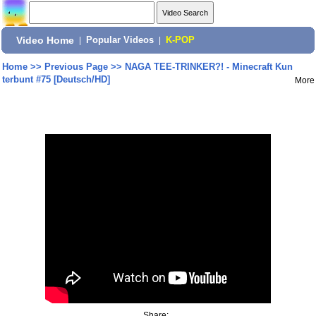
Video Home
|
Popular Videos
|
K-POP
Home
>>
Previous Page
>>
NAGA TEE-TRINKER?! - Minecraft Kun
terbunt #75 [Deutsch/HD]
More
Share: