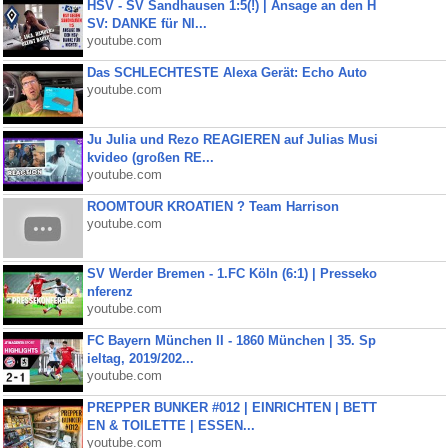
HSV - SV Sandhausen 1:5(!) | Ansage an den H
SV: DANKE für NI...
youtube.com
Das SCHLECHTESTE Alexa Gerät: Echo Auto
youtube.com
Ju Julia und Rezo REAGIEREN auf Julias Musi
kvideo (großen RE...
youtube.com
ROOMTOUR KROATIEN ? Team Harrison
youtube.com
SV Werder Bremen - 1.FC Köln (6:1) | Presseko
nferenz
youtube.com
FC Bayern München II - 1860 München | 35. Sp
ieltag, 2019/202...
youtube.com
PREPPER BUNKER #012 | EINRICHTEN | BETT
EN & TOILETTE | ESSEN...
youtube.com