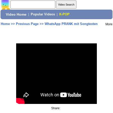
Video Home
|
Popular Videos
|
K-POP
Home
>>
Previous Page
>>
WhatsApp PRANK mit Songtexten
More
Share: