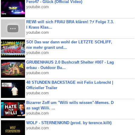
Fero47 - Glück (Official Video)
youtube.com
REWI will sich FRAU BRA klären! ?⚡️ Folge 7.3.
I Krass Klas...
youtube.com
SO! Das war dann wohl der LETZTE SCHLIFF,
nie mehr granit und...
youtube.com
GRUBENHAUS 2.0 Bushcraft Shelter #007 - Lag
erbau - Outdoor Bu...
youtube.com
48 STUNDEN BACKSTAGE mit Felix Lobrecht |
Offizieller Trailer
youtube.com
Bizarrer Zoff um "Willi wills wissen"-Memes. D
as sagt Willi. ...
youtube.com
WOLF - STERNENKIND (prod. by terence.killt)
youtube.com