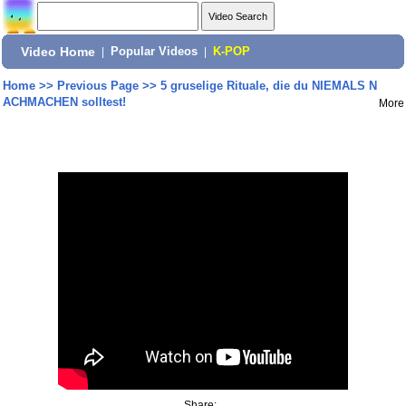
Video Home
|
Popular Videos
|
K-POP
Home
>>
Previous Page
>>
5 gruselige Rituale, die du NIEMALS N
ACHMACHEN solltest!
More
Share: