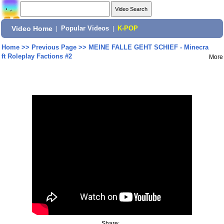
Video Home
|
Popular Videos
|
K-POP
Home
>>
Previous Page
>>
MEINE FALLE GEHT SCHIEF - Minecra
ft Roleplay Factions #2
More
Share: