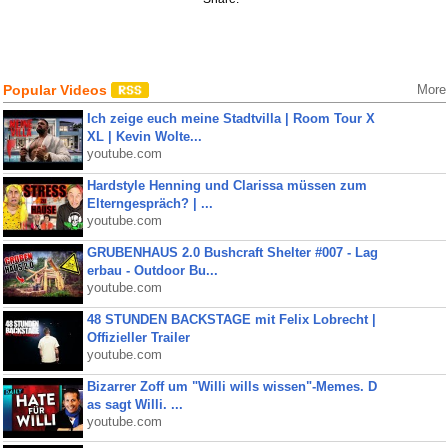
Popular Videos
More
Ich zeige euch meine Stadtvilla | Room Tour X
XL | Kevin Wolte...
youtube.com
Hardstyle Henning und Clarissa müssen zum
Elterngespräch? | ...
youtube.com
GRUBENHAUS 2.0 Bushcraft Shelter #007 - Lag
erbau - Outdoor Bu...
youtube.com
48 STUNDEN BACKSTAGE mit Felix Lobrecht |
Offizieller Trailer
youtube.com
Bizarrer Zoff um "Willi wills wissen"-Memes. D
as sagt Willi. ...
youtube.com