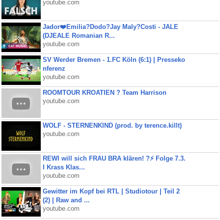
youtube.com
Jador❤️Emilia?Dodo?Jay Maly?Costi - JALE
(DJEALE Romanian R...
youtube.com
SV Werder Bremen - 1.FC Köln (6:1) | Presseko
nferenz
youtube.com
ROOMTOUR KROATIEN ? Team Harrison
youtube.com
WOLF - STERNENKIND (prod. by terence.killt)
youtube.com
REWI will sich FRAU BRA klären! ?⚡️ Folge 7.3.
I Krass Klas...
youtube.com
Gewitter im Kopf bei RTL | Studiotour | Teil 2
(2) | Raw and ...
youtube.com