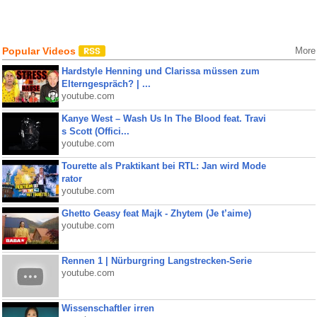
Popular Videos
More
Hardstyle Henning und Clarissa müssen zum
Elterngespräch? | ...
youtube.com
Kanye West – Wash Us In The Blood feat. Travi
s Scott (Offici...
youtube.com
Tourette als Praktikant bei RTL: Jan wird Mode
rator
youtube.com
Ghetto Geasy feat Majk - Zhytem (Je t’aime)
youtube.com
Rennen 1 | Nürburgring Langstrecken-Serie
youtube.com
Wissenschaftler irren