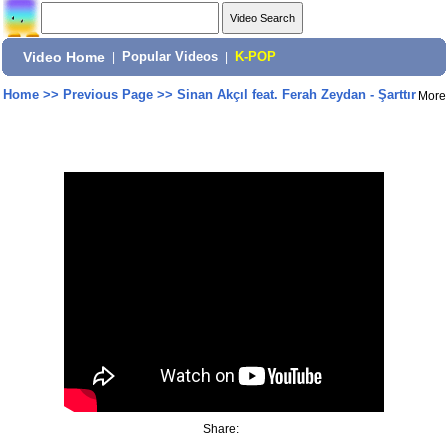
Video Home
|
Popular Videos
|
K-POP
Home
>>
Previous Page
>>
Sinan Akçıl feat. Ferah Zeydan - Şarttır
More
Share: