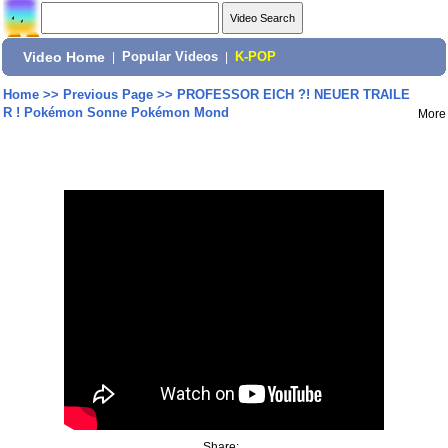
Video Home
|
Popular Videos
|
K-POP
Home
>>
Previous Page
>>
PROFESSOR EICH ?! NEUER TRAILE
R ! Pokémon Sonne Pokémon Mond
More
Share: