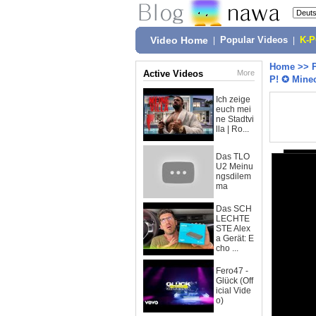
Video Home
|
Popular Videos
|
K-
Home
>>
Active Videos
More
P! ✪ Mine
Ich zeige
euch mei
ne Stadtvi
lla | Ro...
Das TLO
U2 Meinu
ngsdilem
ma
Das SCH
LECHTE
STE Alex
a Gerät: E
cho ...
Fero47 -
Glück (Off
icial Vide
o)