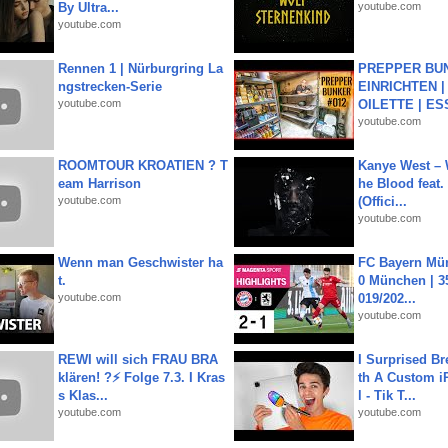
By Ultra...
youtube.com
youtube.com
Rennen 1 | Nürburgring La
PREPPER BUN
ngstrecken-Serie
EINRICHTEN |
youtube.com
OILETTE | ES
youtube.com
ROOMTOUR KROATIEN ? T
Kanye West – 
eam Harrison
he Blood feat.
youtube.com
(Offici...
youtube.com
Wenn man Geschwister ha
FC Bayern Mün
t.
0 München | 35
youtube.com
019/202...
youtube.com
REWI will sich FRAU BRA
I Surprised Br
klären! ?⚡️ Folge 7.3. I Kras
th A Custom i
s Klas...
l - Tik T...
youtube.com
youtube.com