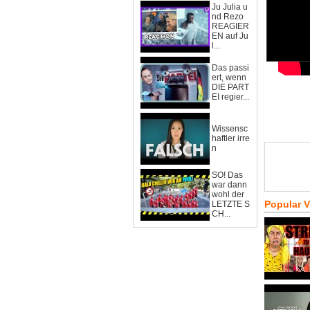
Ju Julia u
nd Rezo
REAGIER
EN auf Ju
l...
Das passi
ert, wenn
DIE PART
EI regier...
Wissensc
haftler irre
n
SO! Das
war dann
wohl der
Popular 
LETZTE S
CH...