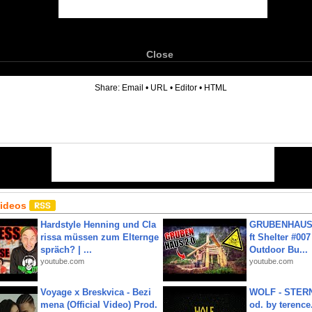
Close
6
Share:
Email
•
URL
•
Editor
•
HTML
Videos
Hardstyle Henning und Cla
GRUBENHAUS 
rissa müssen zum Elternge
ft Shelter #007
spräch? | ...
Outdoor Bu...
youtube.com
youtube.com
Voyage x Breskvica - Bezi
WOLF - STERN
mena (Official Video) Prod.
od. by terence.