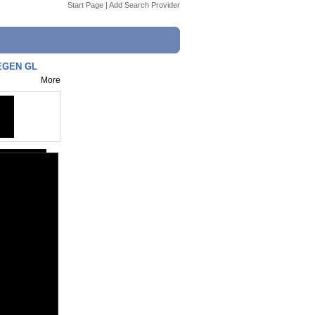
Start Page
|
Add Search Provider
EGEN GL
More