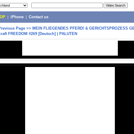
POP
|
iPhone
|
Contact us
Previous Page
>>
MEIN FLIEGENDES PFERD! & GERICHTSPROZESS G
craft FREEDOM #269 [Deutsch] | PALUTEN