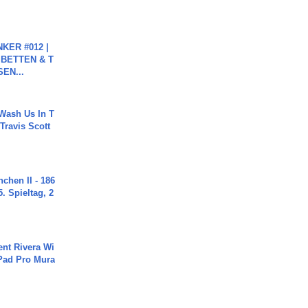
KER #012 |
 BETTEN & T
SEN...
Wash Us In T
 Travis Scott
chen II - 186
. Spieltag, 2
ent Rivera Wi
Pad Pro Mura