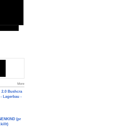
More
2.0 Bushcra
 - Lagerbau -
ENKIND (pr
killt)