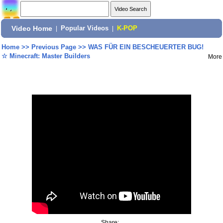
Video Home
|
Popular Videos
|
K-POP
Home
>>
Previous Page
>>
WAS FÜR EIN BESCHEUERTER BUG!
☆ Minecraft: Master Builders
More
Share: