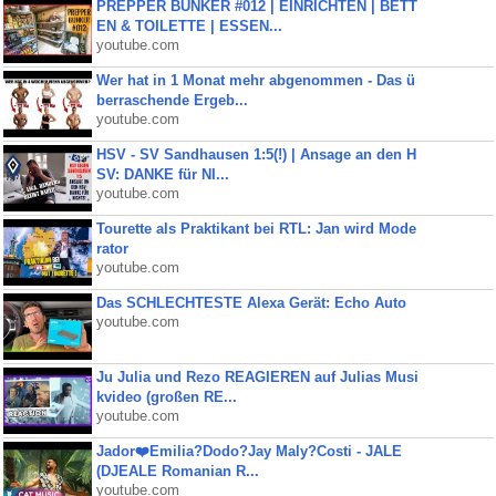
PREPPER BUNKER #012 | EINRICHTEN | BETT
EN & TOILETTE | ESSEN...
youtube.com
Wer hat in 1 Monat mehr abgenommen - Das ü
berraschende Ergeb...
youtube.com
HSV - SV Sandhausen 1:5(!) | Ansage an den H
SV: DANKE für NI...
youtube.com
Tourette als Praktikant bei RTL: Jan wird Mode
rator
youtube.com
Das SCHLECHTESTE Alexa Gerät: Echo Auto
youtube.com
Ju Julia und Rezo REAGIEREN auf Julias Musi
kvideo (großen RE...
youtube.com
Jador❤️Emilia?Dodo?Jay Maly?Costi - JALE
(DJEALE Romanian R...
youtube.com