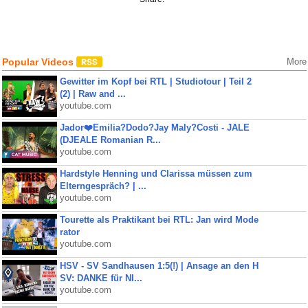
Popular Videos
More
Gewitter im Kopf bei RTL | Studiotour | Teil 2
(2) | Raw and ...
youtube.com
Jador❤️Emilia?Dodo?Jay Maly?Costi - JALE
(DJEALE Romanian R...
youtube.com
Hardstyle Henning und Clarissa müssen zum
Elterngespräch? | ...
youtube.com
Tourette als Praktikant bei RTL: Jan wird Mode
rator
youtube.com
HSV - SV Sandhausen 1:5(!) | Ansage an den H
SV: DANKE für NI...
youtube.com