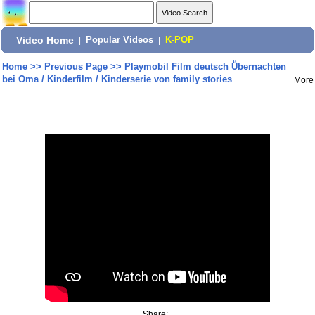
Video Home
|
Popular Videos
|
K-POP
Home
>>
Previous Page
>>
Playmobil Film deutsch Ü̈bernachten
bei Oma / Kinderfilm / Kinderserie von family stories
More
Share: