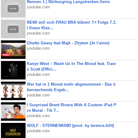
Rennen 1 | Nürburgring Langstrecken-Serie
youtube.com
REWI will sich FRAU BRA klären! ?⚡️ Folge 7.3.
I Krass Klas...
youtube.com
Ghetto Geasy feat Majk - Zhytem (Je t’aime)
youtube.com
Kanye West – Wash Us In The Blood feat. Travi
s Scott (Offici...
youtube.com
Wer hat in 1 Monat mehr abgenommen - Das ü
berraschende Ergeb...
youtube.com
I Surprised Brent Rivera With A Custom iPad P
ro Mural - Tik T...
youtube.com
WOLF - STERNENKIND (prod. by terence.killt)
youtube.com