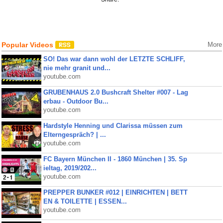
Popular Videos
More
SO! Das war dann wohl der LETZTE SCHLIFF,
nie mehr granit und...
youtube.com
GRUBENHAUS 2.0 Bushcraft Shelter #007 - Lag
erbau - Outdoor Bu...
youtube.com
Hardstyle Henning und Clarissa müssen zum
Elterngespräch? | ...
youtube.com
FC Bayern München II - 1860 München | 35. Sp
ieltag, 2019/202...
youtube.com
PREPPER BUNKER #012 | EINRICHTEN | BETT
EN & TOILETTE | ESSEN...
youtube.com