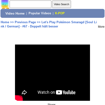
Video Home
|
Popular Videos
|
K-POP
Home
>>
Previous Page
>>
Let's Play Pokémon Smaragd [Soul Li
nk / German] - #67 - Doppelt hält besser
More
Share: