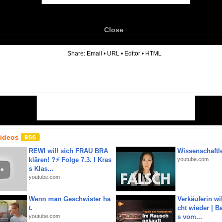
Close
6
Share:
Email
•
URL
•
Editor
•
HTML
Videos
REWI will sich FRAU BRA
Wissenschaftle
klären! ?⚡️ Folge 7.3. I Kras
youtube.com
s Klas...
youtube.com
Wenn man Geschwister ha
Verkäuferin wil
t.
cht wieder | B
youtube.com
s vom...