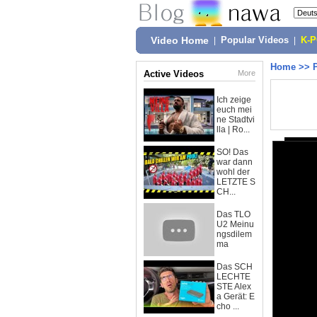
Video Home
|
Popular Videos
|
K-
Home
>>
Active Videos
More
Ich zeige
euch mei
ne Stadtvi
lla | Ro...
SO! Das
war dann
wohl der
LETZTE S
CH...
Das TLO
U2 Meinu
ngsdilem
ma
Das SCH
LECHTE
STE Alex
a Gerät: E
cho ...