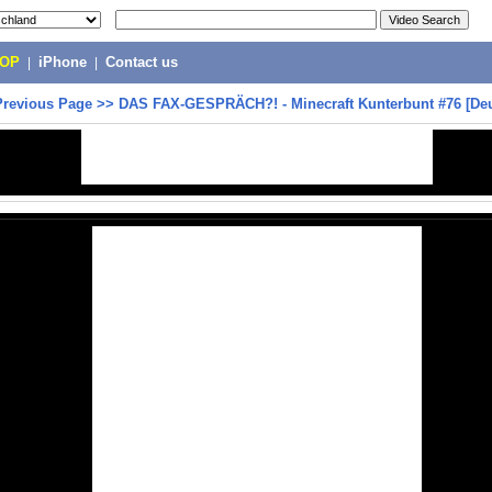
POP
|
iPhone
|
Contact us
Previous Page
>>
DAS FAX-GESPRÄCH?! - Minecraft Kunterbunt #76 [De