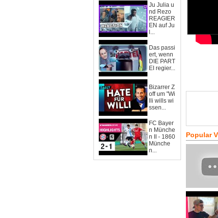
Ju Julia u
nd Rezo
REAGIER
EN auf Ju
l...
Das passi
ert, wenn
DIE PART
EI regier...
Bizarrer Z
off um "Wi
lli wills wi
ssen...
FC Bayer
n Münche
Popular 
n II - 1860
Münche
n...