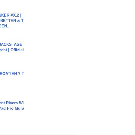
KER #012 |
 BETTEN & T
SEN...
 BACKSTAGE
cht | Offiziel
OATIEN ? T
ent Rivera Wi
Pad Pro Mura