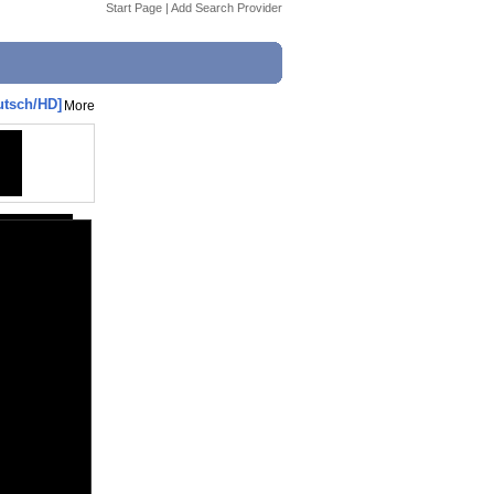
Start Page
|
Add Search Provider
utsch/HD]
More