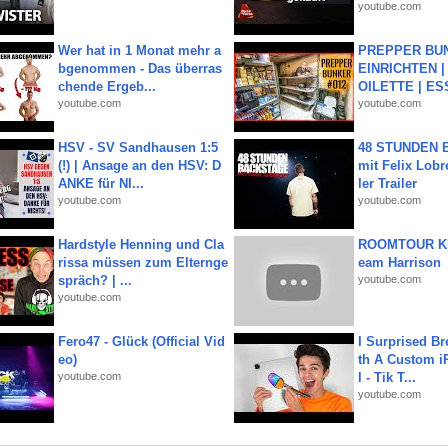
youtube.com
Wer hat in 1 Monat mehr a
PREPPER BUN
bgenommen - Das überras
EINRICHTEN |
chende Ergeb...
OILETTE | ES
youtube.com
youtube.com
HSV - SV Sandhausen 1:5
48 STUNDEN
(!) | Ansage an den HSV: D
mit Felix Lobre
ANKE für NI...
ler Trailer
youtube.com
youtube.com
Hardstyle Henning und Cla
ROOMTOUR KR
rissa müssen zum Elternge
eam Harrison
spräch? | ...
youtube.com
youtube.com
Fero47 - Glück (Official Vid
I Surprised Br
eo)
th A Custom i
youtube.com
l - Tik T...
youtube.com