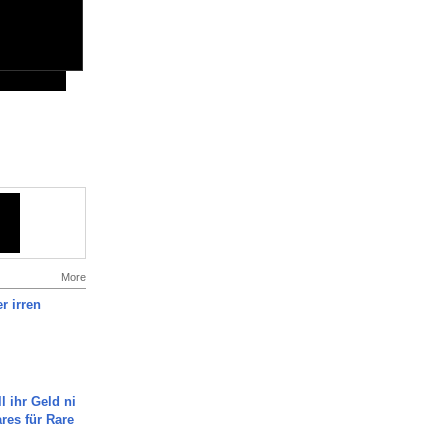
More
r irren
l ihr Geld ni
ares für Rare