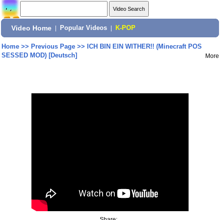
Video Home
|
Popular Videos
|
K-POP
Home
>>
Previous Page
>>
ICH BIN EIN WITHER!! (Minecraft POS
SESSED MOD) [Deutsch]
More
Share: