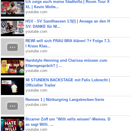
Ich zeige euch meine Stadtvilla | Room Tour X
XL | Kevin Wolte...
youtube.com
HSV - SV Sandhausen 1:5(!) | Ansage an den H
SV: DANKE für NI...
youtube.com
REWI will sich FRAU BRA klären! ?⚡️ Folge 7.3.
I Krass Klas...
youtube.com
Hardstyle Henning und Clarissa müssen zum
Elterngespräch? | ...
youtube.com
48 STUNDEN BACKSTAGE mit Felix Lobrecht |
Offizieller Trailer
youtube.com
Rennen 1 | Nürburgring Langstrecken-Serie
youtube.com
Bizarrer Zoff um "Willi wills wissen"-Memes. D
as sagt Willi. ...
youtube.com