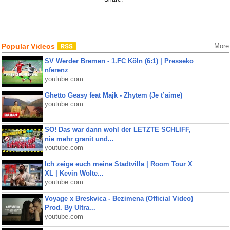
Popular Videos
More
SV Werder Bremen - 1.FC Köln (6:1) | Presseko
nferenz
youtube.com
Ghetto Geasy feat Majk - Zhytem (Je t’aime)
youtube.com
SO! Das war dann wohl der LETZTE SCHLIFF,
nie mehr granit und...
youtube.com
Ich zeige euch meine Stadtvilla | Room Tour X
XL | Kevin Wolte...
youtube.com
Voyage x Breskvica - Bezimena (Official Video)
Prod. By Ultra...
youtube.com