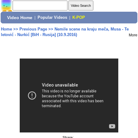
Video Home
|
Popular Videos
|
K-POP
Home
>>
Previous Page
>>
Nemile scene na kraju meča, Musa - Te
letović - Nurkić [BiH - Rusija] (10.9.2016)
More
Share: