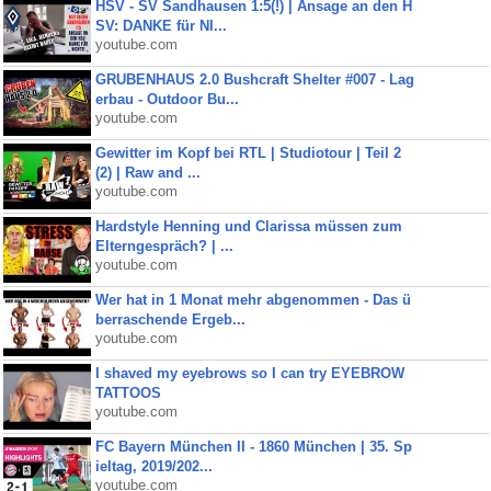
HSV - SV Sandhausen 1:5(!) | Ansage an den H
SV: DANKE für NI...
youtube.com
GRUBENHAUS 2.0 Bushcraft Shelter #007 - Lag
erbau - Outdoor Bu...
youtube.com
Gewitter im Kopf bei RTL | Studiotour | Teil 2
(2) | Raw and ...
youtube.com
Hardstyle Henning und Clarissa müssen zum
Elterngespräch? | ...
youtube.com
Wer hat in 1 Monat mehr abgenommen - Das ü
berraschende Ergeb...
youtube.com
I shaved my eyebrows so I can try EYEBROW
TATTOOS
youtube.com
FC Bayern München II - 1860 München | 35. Sp
ieltag, 2019/202...
youtube.com