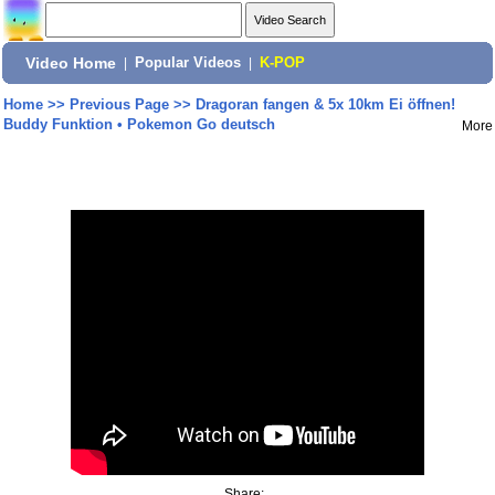
Video Home
|
Popular Videos
|
K-POP
Home
>>
Previous Page
>>
Dragoran fangen & 5x 10km Ei öffnen!
Buddy Funktion • Pokemon Go deutsch
More
Share: