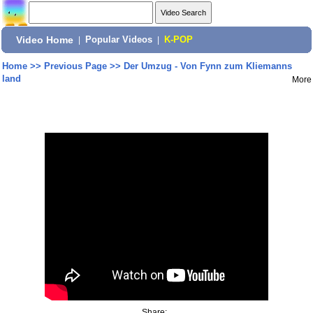
Video Home
|
Popular Videos
|
K-POP
Home
>>
Previous Page
>>
Der Umzug - Von Fynn zum Kliemanns
land
More
Share: