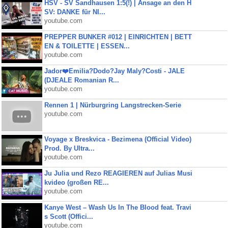
HSV - SV Sandhausen 1:5(!) | Ansage an den H
SV: DANKE für NI...
youtube.com
PREPPER BUNKER #012 | EINRICHTEN | BETT
EN & TOILETTE | ESSEN...
youtube.com
Jador❤️Emilia?Dodo?Jay Maly?Costi - JALE
(DJEALE Romanian R...
youtube.com
Rennen 1 | Nürburgring Langstrecken-Serie
youtube.com
Voyage x Breskvica - Bezimena (Official Video)
Prod. By Ultra...
youtube.com
Ju Julia und Rezo REAGIEREN auf Julias Musi
kvideo (großen RE...
youtube.com
Kanye West – Wash Us In The Blood feat. Travi
s Scott (Offici...
youtube.com