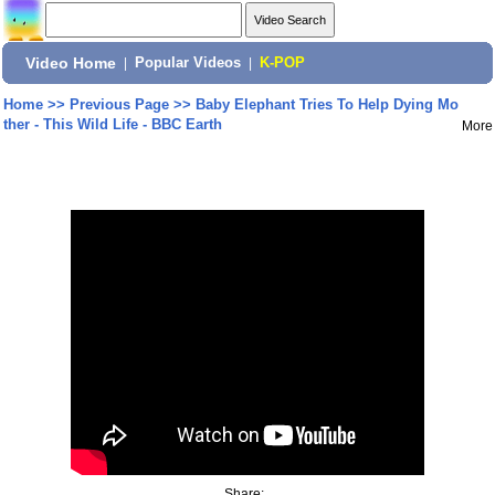
Video Home
|
Popular Videos
|
K-POP
Home
>>
Previous Page
>>
Baby Elephant Tries To Help Dying Mo
ther - This Wild Life - BBC Earth
More
Share: