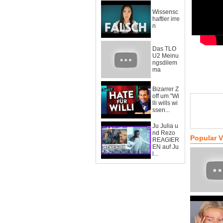
Wissensc
haftler irre
n
Das TLO
U2 Meinu
ngsdilem
ma
Bizarrer Z
off um "Wi
lli wills wi
ssen...
Ju Julia u
nd Rezo
Popular 
REAGIER
EN auf Ju
l...