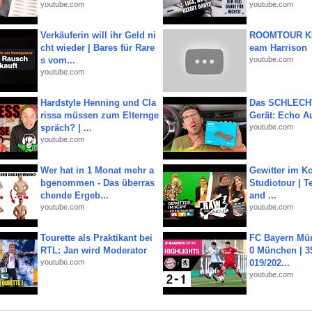
youtube.com
youtube.com
Verkäuferin will ihr Geld ni
ROOMTOUR KR
cht wieder | Bares für Rare
eam Harrison
s vom...
youtube.com
youtube.com
Hardstyle Henning und Cla
Das SCHLECH
rissa müssen zum Elternge
Gerät: Echo A
spräch? | ...
youtube.com
youtube.com
Wer hat in 1 Monat mehr a
Gewitter im Ko
bgenommen - Das überras
Studiotour | Te
chende Ergeb...
and ...
youtube.com
youtube.com
Tourette als Praktikant bei
FC Bayern Mün
RTL: Jan wird Moderator
0 München | 35
youtube.com
019/202...
youtube.com