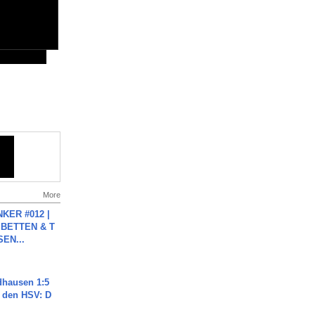
More
KER #012 |
 BETTEN & T
SEN...
dhausen 1:5
n den HSV: D