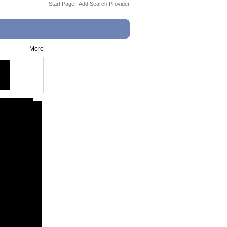
Start Page
|
Add Search Provider
More