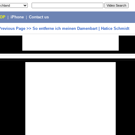
POP
|
iPhone
|
Contact us
Previous Page
>>
So entferne ich meinen Damenbart | Hatice Schmidt