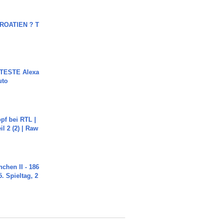
OATIEN ? T
TESTE Alexa
uto
pf bei RTL |
il 2 (2) | Raw
chen II - 186
. Spieltag, 2