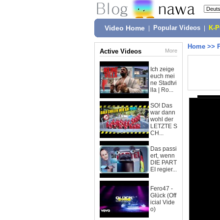
Video Home
|
Popular Videos
|
K-
Home
>>
Active Videos
More
Ich zeige
euch mei
ne Stadtvi
lla | Ro...
SO! Das
war dann
wohl der
LETZTE S
CH...
Das passi
ert, wenn
DIE PART
EI regier...
Fero47 -
Glück (Off
icial Vide
o)