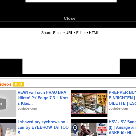
Close
6
Share:
Email
•
URL
•
Editor
•
HTML
Videos
REWI will sich FRAU BRA
PREPPER BUN
klären! ?⚡️ Folge 7.3. I Kras
EINRICHTEN |
s Klas...
OILETTE | ES
youtube.com
youtube.com
I shaved my eyebrows so I
HSV - SV San
can try EYEBROW TATTOO
(!) | Ansage a
S
ANKE für NI...