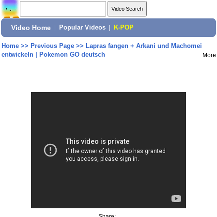
Video Home
|
Popular Videos
|
K-POP
Home
>>
Previous Page
>>
Lapras fangen + Arkani und Machomei
entwickeln | Pokemon GO deutsch
More
Share: