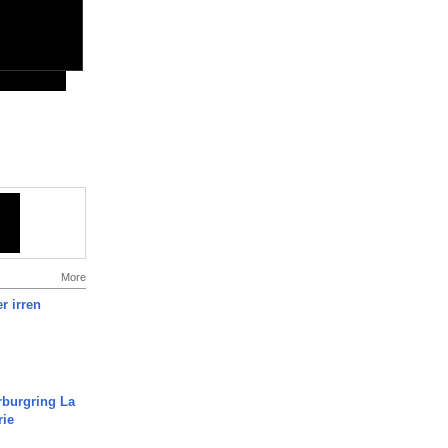
More
r irren
rburgring La
rie