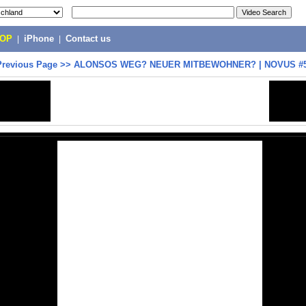
POP
|
iPhone
|
Contact us
Previous Page
>>
ALONSOS WEG? NEUER MITBEWOHNER? | NOVUS #