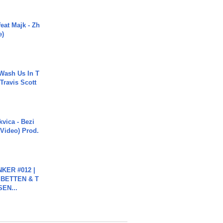
eat Majk - Zh
e)
Wash Us In T
 Travis Scott
vica - Bezi
 Video) Prod.
KER #012 |
 BETTEN & T
SEN...