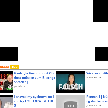
Close
6
Share:
Email
•
URL
•
Editor
•
HTML
Videos
Hardstyle Henning und Cla
Wissenschaftle
rissa müssen zum Elternge
youtube.com
spräch? | ...
youtube.com
I shaved my eyebrows so I
Rennen 1 | Nü
can try EYEBROW TATTOO
ngstrecken-Se
S
youtube.com