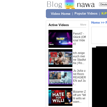
Video Home
|
Popular Videos
|
K-
Home
>>
Active Videos
More
Fero47 -
Glück (Off
icial Vide
o)
Ich zeige
euch mei
ne Stadtvi
lla | Ro...
Ju Julia u
nd Rezo
REAGIER
EN auf Ju
l...
Bizarrer Z
off um "Wi
lli wills wi
ssen...