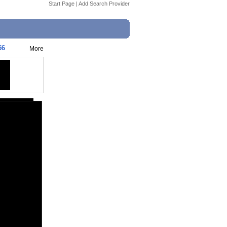
Start Page
|
Add Search Provider
56
More