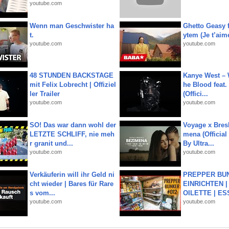
youtube.com
Wenn man Geschwister ha
Ghetto Geasy f
t.
ytem (Je t’aim
youtube.com
youtube.com
48 STUNDEN BACKSTAGE
Kanye West – 
mit Felix Lobrecht | Offiziel
he Blood feat.
ler Trailer
(Offici...
youtube.com
youtube.com
SO! Das war dann wohl der
Voyage x Bresk
LETZTE SCHLIFF, nie meh
mena (Official
r granit und...
By Ultra...
youtube.com
youtube.com
Verkäuferin will ihr Geld ni
PREPPER BUN
cht wieder | Bares für Rare
EINRICHTEN |
s vom...
OILETTE | ES
youtube.com
youtube.com