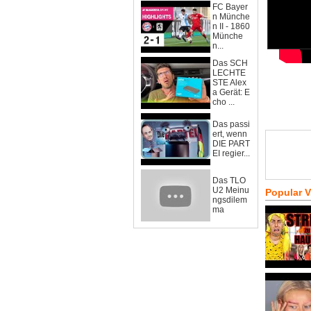
FC Bayer
n Münche
n II - 1860
Münche
n...
Das SCH
LECHTE
STE Alex
a Gerät: E
cho ...
Das passi
ert, wenn
DIE PART
EI regier...
Das TLO
U2 Meinu
Popular 
ngsdilem
ma