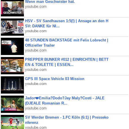
Wenn man Geschwister hat.
youtube.com
HSV - SV Sandhausen 1:5(!) | Ansage an den H
SV: DANKE für NI...
youtube.com
48 STUNDEN BACKSTAGE mit Felix Lobrecht |
Offizieller Trailer
youtube.com
PREPPER BUNKER #012 | EINRICHTEN | BETT
EN & TOILETTE | ESSEN...
youtube.com
GPS III Space Vehicle 03 Mission
youtube.com
Jador❤️Emilia?Dodo?Jay Maly?Costi - JALE
(DJEALE Romanian R...
youtube.com
SV Werder Bremen - 1.FC Köln (6:1) | Presseko
nferenz
youtube.com