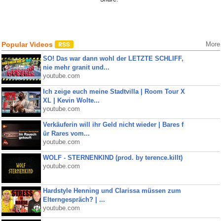
Popular Videos
More
SO! Das war dann wohl der LETZTE SCHLIFF,
nie mehr granit und...
youtube.com
Ich zeige euch meine Stadtvilla | Room Tour X
XL | Kevin Wolte...
youtube.com
Verkäuferin will ihr Geld nicht wieder | Bares f
ür Rares vom...
youtube.com
WOLF - STERNENKIND (prod. by terence.killt)
youtube.com
Hardstyle Henning und Clarissa müssen zum
Elterngespräch? | ...
youtube.com