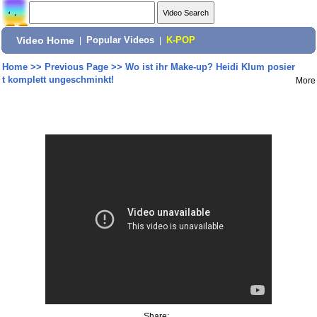
Video Home
|
Popular Videos
|
K-POP
Home
>>
Previous Page
>>
Wo ist ihr Make-up? Heidi Klum posier
t komplett ungeschminkt!
More
Share: