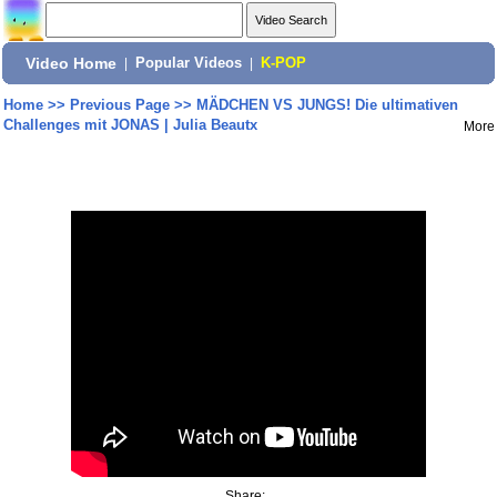
Video Home
|
Popular Videos
|
K-POP
Home
>>
Previous Page
>>
MÄDCHEN VS JUNGS! Die ultimativen
Challenges mit JONAS | Julia Beautx
More
Share: