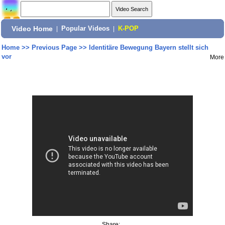
Video Home
|
Popular Videos
|
K-POP
Home
>>
Previous Page
>>
Identitäre Bewegung Bayern stellt sich
vor
More
Share: