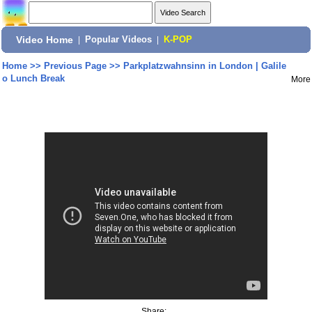
Video Home
|
Popular Videos
|
K-POP
Home
>>
Previous Page
>>
Parkplatzwahnsinn in London | Galile
o Lunch Break
More
Share: