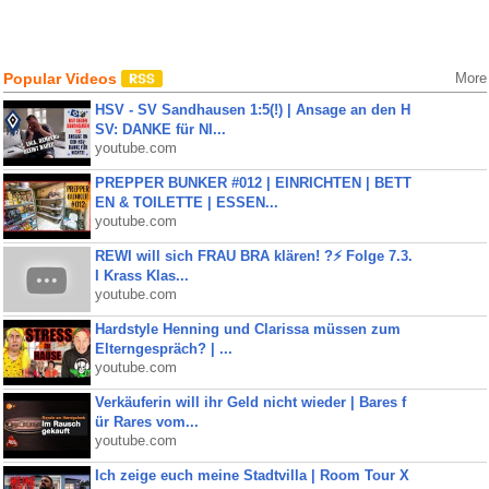
Popular Videos
More
HSV - SV Sandhausen 1:5(!) | Ansage an den H
SV: DANKE für NI...
youtube.com
PREPPER BUNKER #012 | EINRICHTEN | BETT
EN & TOILETTE | ESSEN...
youtube.com
REWI will sich FRAU BRA klären! ?⚡️ Folge 7.3.
I Krass Klas...
youtube.com
Hardstyle Henning und Clarissa müssen zum
Elterngespräch? | ...
youtube.com
Verkäuferin will ihr Geld nicht wieder | Bares f
ür Rares vom...
youtube.com
Ich zeige euch meine Stadtvilla | Room Tour X