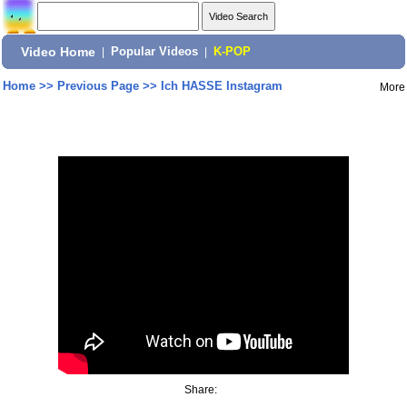
Video Home
|
Popular Videos
|
K-POP
Home
>>
Previous Page
>>
Ich HASSE Instagram
More
Share: